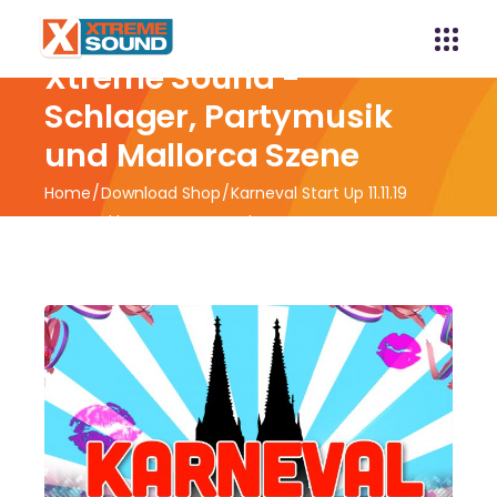
Xtreme Sound -
Schlager, Partymusik
und Mallorca Szene
Home
Download Shop
Karneval Start Up 11.11.19
powered by Xtreme Sound