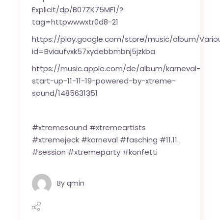
Explicit/dp/B07ZK75MF1/?
tag=httpwwwxtr0d8-21
https://play.google.com/store/music/album/Vari
id=Bviaufvxk57xydebbmbnj5jzkba
https://music.apple.com/de/album/karneval-
start-up-11-11-19-powered-by-xtreme-
sound/1485631351
#xtremesound #xtremeartists
#xtremejeck #karneval #fasching #11.11.
#session #xtremeparty #konfetti
By
qmin