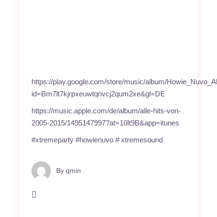
https://play.google.com/store/music/album/Howie_Nuvo_
id=Bm7lt7kjrpxeuwtqnvcj2qum2xe&gl=DE
https://music.apple.com/de/album/alle-hits-von-
2005-2015/1495147997?at=10lt9B&app=itunes
#xtremeparty #howienuvo # xtremesound
By
qmin