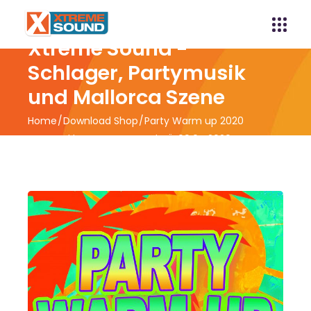
Xtreme Sound -
Schlager, Partymusik
und Mallorca Szene
Home
Download Shop
Party Warm up 2020
powered by Xtreme Sound VÖ 09.04.2020