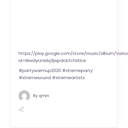
https://play.google.com/store/music/album/Va
id=Biwdyrznidq3jwpdcbfcfsitlce
#partywarmup2020 #xtremeparty
#xtremesound #xtremeartists
By
qmin