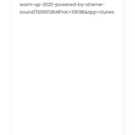
warm-up-2020-powered-by-xtreme-
sound/1506612848?at=10lt9B&app=itunes