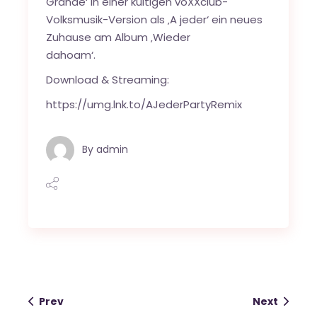
Grande‘ in einer kultigen voXXclub-
Volksmusik-Version als ‚A jeder‘ ein neues
Zuhause am Album ‚Wieder
dahoam‘.
Download & Streaming:
https://umg.lnk.to/AJederPartyRemix
By
admin
Prev
Next