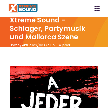
Xtreme Sound -
Schlager, Partymusik
und Mallorca Szene
Home
Aktuelles
voXXclub – A jeder