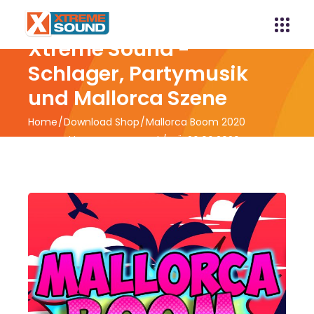
Xtreme Sound -
Schlager, Partymusik
und Mallorca Szene
Home
Download Shop
Mallorca Boom 2020
powered by Xtreme Sound / VÖ 26.06.2020