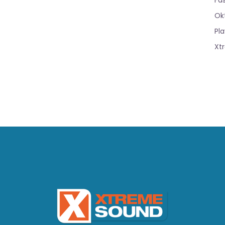
Fa
Ok
Pla
Xt