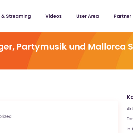
 & Streaming
Videos
User Area
Partner
lists
ecords
ger, Partymusik und Mallorca 
lists
ecords
Ka
Akt
rized
Do
in 