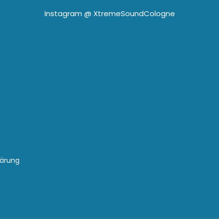
Instagram @
XtremeSoundCologne
lärung