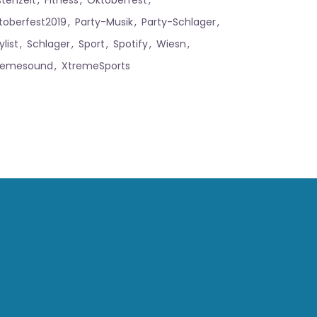
stenzeit
Fitness
Oktoberfest
toberfest2019
Party-Musik
Party-Schlager
ylist
Schlager
Sport
Spotify
Wiesn
remesound
XtremeSports