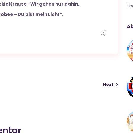
ckie Krause -Wir gehen nur dahin,
Un
obee – Du bist mein Licht“
.
Ak
Next
entar