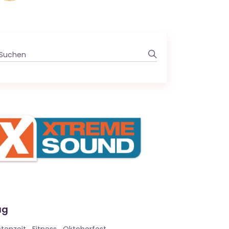
Search
for:
ag