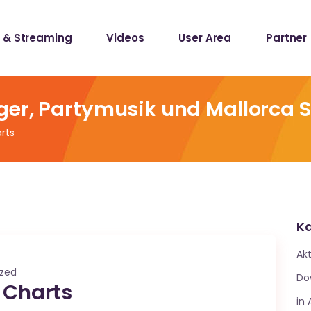
 & Streaming
Videos
User Area
Partner
lists
ecords
ger, Partymusik und Mallorca 
arts
lists
ecords
Ka
Akt
ized
Do
n Charts
in 