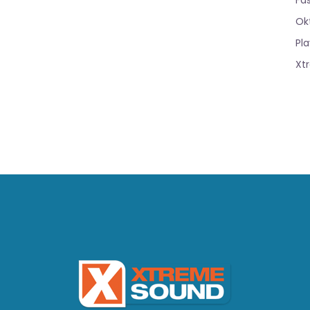
Fa
Ok
Pla
Xt