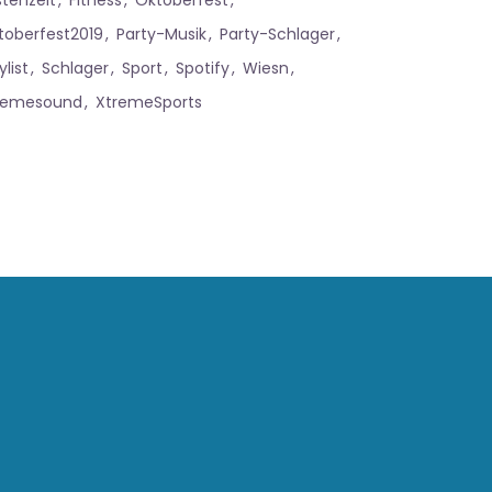
stenzeit
Fitness
Oktoberfest
toberfest2019
Party-Musik
Party-Schlager
ylist
Schlager
Sport
Spotify
Wiesn
remesound
XtremeSports