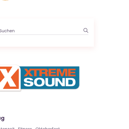
Search
for:
ag