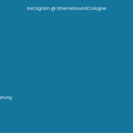
Instagram @
XtremeSoundCologne
lärung