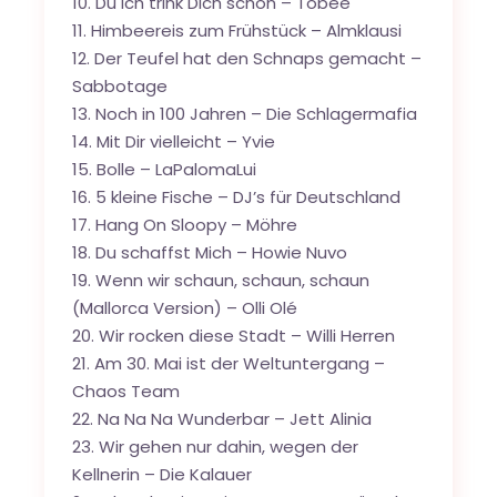
10. Du ich trink Dich schön – Tobee
11. Himbeereis zum Frühstück – Almklausi
12. Der Teufel hat den Schnaps gemacht –
Sabbotage
13. Noch in 100 Jahren – Die Schlagermafia
14. Mit Dir vielleicht – Yvie
15. Bolle – LaPalomaLui
16. 5 kleine Fische – DJ’s für Deutschland
17. Hang On Sloopy – Möhre
18. Du schaffst Mich – Howie Nuvo
19. Wenn wir schaun, schaun, schaun
(Mallorca Version) – Olli Olé
20. Wir rocken diese Stadt – Willi Herren
21. Am 30. Mai ist der Weltuntergang –
Chaos Team
22. Na Na Na Wunderbar – Jett Alinia
23. Wir gehen nur dahin, wegen der
Kellnerin – Die Kalauer