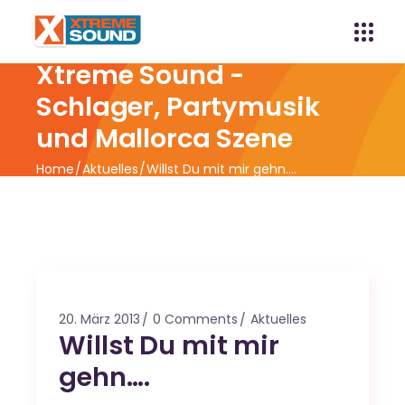
Xtreme Sound -
Schlager, Partymusik
und Mallorca Szene
Home
Aktuelles
Willst Du mit mir gehn….
20. März 2013
0 Comments
Aktuelles
Willst Du mit mir
gehn….