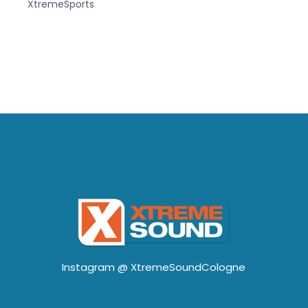
XtremeSports
Instagram @
XtremeSoundCologne