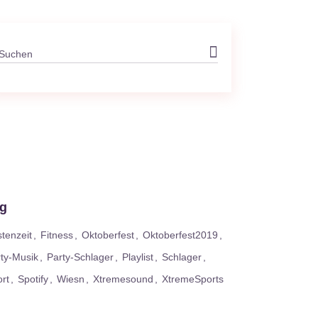
Search
for:
g
tenzeit
Fitness
Oktoberfest
Oktoberfest2019
ty-Musik
Party-Schlager
Playlist
Schlager
rt
Spotify
Wiesn
Xtremesound
XtremeSports