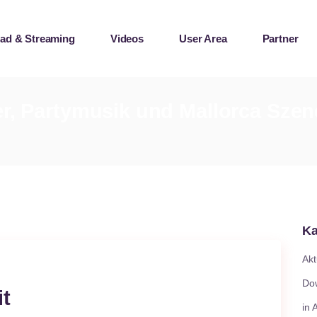
ad & Streaming
Videos
User Area
Partner
laylists
e Records
r, Partymusik und Mallorca Szen
laylists
e Records
Ka
Akt
Do
it
in 