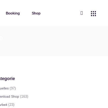
Booking
Shop
e
tegorie
(97)
uelles
(163)
wnload Shop
(23)
Arbeit