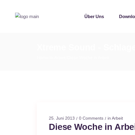
Singles
Über Uns
Downlo
Sampler
Spotify P
Mallotz
Singles
Xtreme Sound - Schlage
Sampler
Home
in Arbeit
Diese Woche in Arbeit
Spotify P
Mallotz
25. Juni 2013
0 Comments
in Arbeit
Diese Woche in Arbe