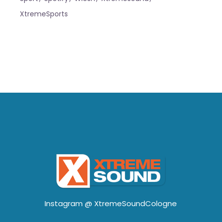
XtremeSports
Instagram @
XtremeSoundCologne