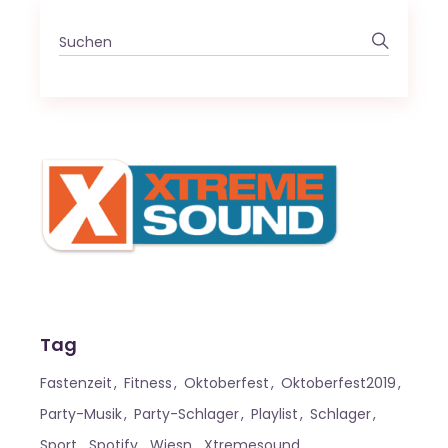
Search
for:
Tag
Fastenzeit
Fitness
Oktoberfest
Oktoberfest2019
Party-Musik
Party-Schlager
Playlist
Schlager
Sport
Spotify
Wiesn
Xtremesound