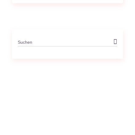
Search
for: