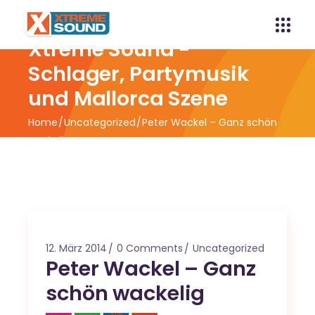
Xtreme Sound -
Schlager, Partymusik
und Mallorca Szene
Home
Uncategorized
Peter Wackel – Ganz schön
wackelig
12. März 2014
0 Comments
Uncategorized
Peter Wackel – Ganz
schön wackelig