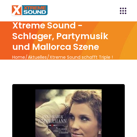
Xtreme Sound -
Schlager, Partymusik
und Mallorca Szene
Home
Aktuelles
Xtreme Sound schafft Triple !