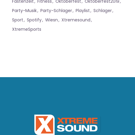
Fastenzeit
Fitness
Oktoberfest
Oktoberfest2019
Party-Musik
Party-Schlager
Playlist
Schlager
Sport
Spotify
Wiesn
Xtremesound
XtremeSports