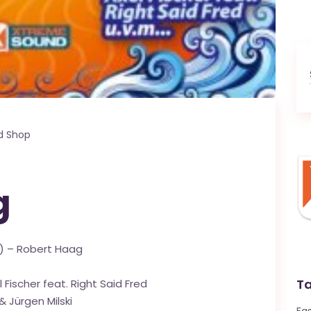
d Shop
g
f) – Robert Haag
T
 Fischer feat. Right Said Fred
 & Jürgen Milski