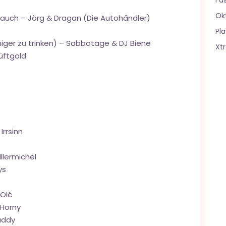
Fa
Ok
Bauch – Jörg & Dragan (Die Autohändler)
Pla
iger zu trinken) – Sabbotage & DJ Biene
Xt
Hüftgold
Irrsinn
illermichel
ys
 Olé
 Horny
Buddy