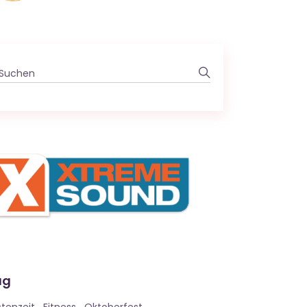
Search
for:
ag