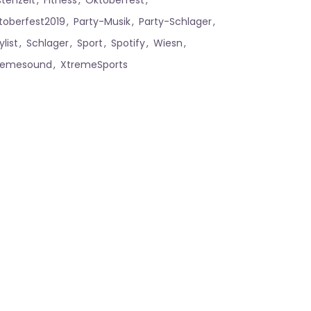
stenzeit
Fitness
Oktoberfest
toberfest2019
Party-Musik
Party-Schlager
ylist
Schlager
Sport
Spotify
Wiesn
remesound
XtremeSports