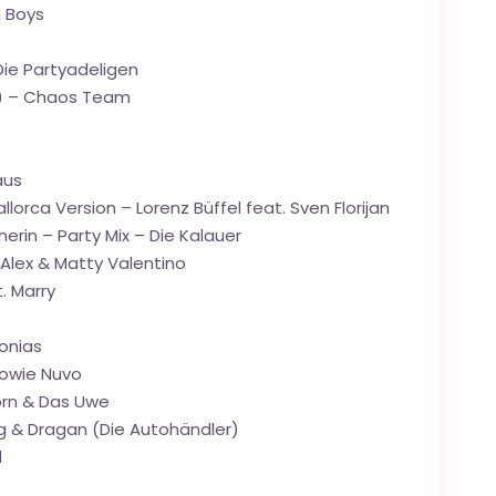
 Boys
Die Partyadeligen
r) – Chaos Team
aus
llorca Version – Lorenz Büffel feat. Sven Florijan
nerin – Party Mix – Die Kalauer
Alex & Matty Valentino
. Marry
lonias
Howie Nuvo
jörn & Das Uwe
rg & Dragan (Die Autohändler)
d