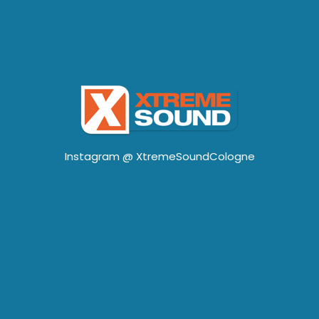
Instagram @
XtremeSoundCologne