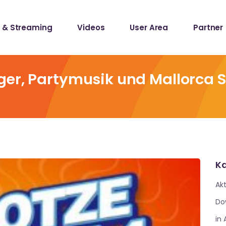
 & Streaming
Videos
User Area
Partner
lists
ecords
ger, Partymusik und Mallorca 
lists
ecords
Ka
Akt
Do
in 