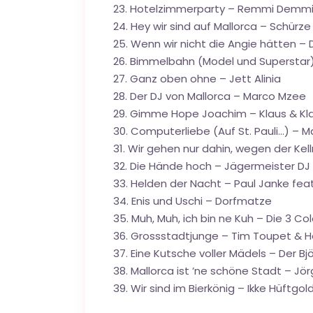
23. Hotelzimmerparty – Remmi Demmi
24. Hey wir sind auf Mallorca – Schürze
25. Wenn wir nicht die Angie hätten – 
26. Bimmelbahn (Model und Supersta
27. Ganz oben ohne – Jett Alinia
28. Der DJ von Mallorca – Marco Mzee
29. Gimme Hope Joachim – Klaus & Kl
30. Computerliebe (Auf St. Pauli…) – Ma
31. Wir gehen nur dahin, wegen der Kell
32. Die Hände hoch – Jägermeister DJ 
33. Helden der Nacht – Paul Janke feat
34. Enis und Uschi – Dorfmatze
35. Muh, Muh, ich bin ne Kuh – Die 3 Co
36. Grossstadtjunge – Tim Toupet & 
37. Eine Kutsche voller Mädels – Der B
38. Mallorca ist ’ne schöne Stadt – Jö
39. Wir sind im Bierkönig – Ikke Hüftgol