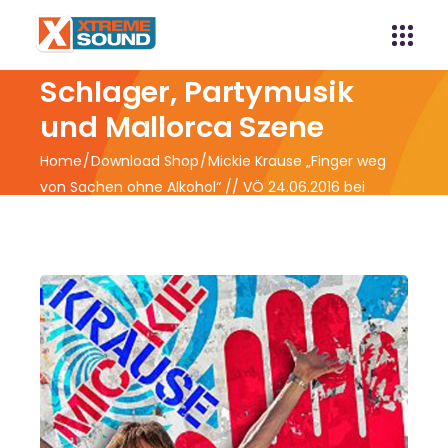
Xtreme Sound -
Schlager, Partymusik
und Mallorca Szene
Home
Download Shop
Mickie Krause „Finger weg
von Sachen ohne Alkohol“ // VÖ 24.06.2016 bei
Electrola, a division of Universal Music GmbH