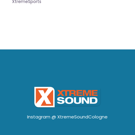
XtremeSports
Instagram @
XtremeSoundCologne