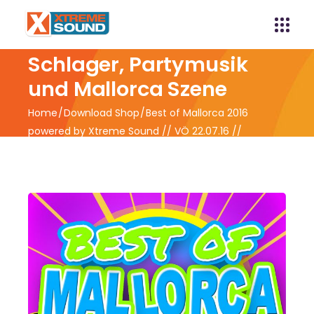
Xtreme Sound -
Schlager, Partymusik
und Mallorca Szene
Home
Download Shop
Best of Mallorca 2016
powered by Xtreme Sound // VÖ 22.07.16 //
Vorverkauf ab 15.07.2016