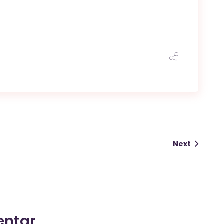
a
Next
entar