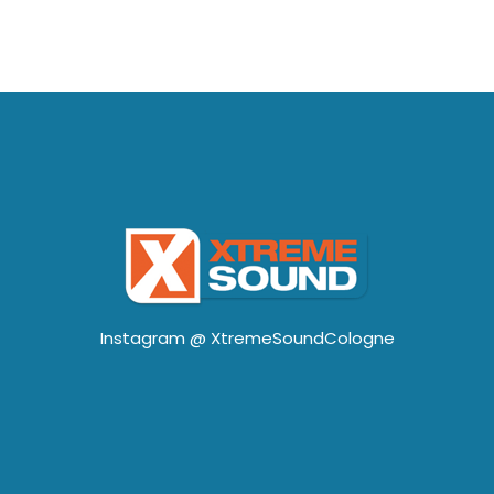
Instagram @
XtremeSoundCologne