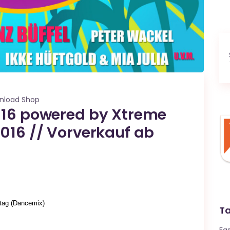
nload Shop
016 powered by Xtreme
016 // Vorverkauf ab
ntag (Dancemix)
T