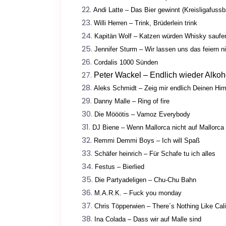
Andi Latte – Das Bier gewinnt (Kreisligafussba
Willi Herren – Trink, Brüderlein trink
Kapitän Wolf – Katzen würden Whisky saufe
Jennifer Sturm – Wir lassen uns das feiern ni
Cordalis 1000 Sünden
Peter Wackel – Endlich wieder Alkoh
Aleks Schmidt – Zeig mir endlich Deinen Hi
Danny Malle – Ring of fire
Die Mööötis – Vamoz Everybody
DJ Biene – Wenn Mallorca nicht auf Mallorca
Remmi Demmi Boys – Ich will Spaß
Schäfer heinrich – Für Schafe tu ich alles
Festus – Bierlied
Die Partyadeligen – Chu-Chu Bahn
M.A.R.K. – Fuck you monday
Chris Töpperwien – There´s Nothing Like Cali
Ina Colada – Dass wir auf Malle sind