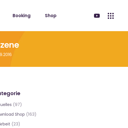
Booking
Shop
Szene
9.2016
tegorie
(97)
uelles
(163)
wnload Shop
(23)
Arbeit