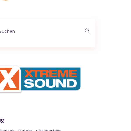
Search
for:
ag