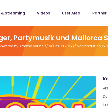
 & Streaming
Videos
User Area
Partner
lists
ecords
ger, Partymusik und Mallorca 
 powered by Xtreme Sound // VÖ 23.09.2016 // Vorverkauf ab 16.0
lists
ecords
Ka
Akt
Do
in 