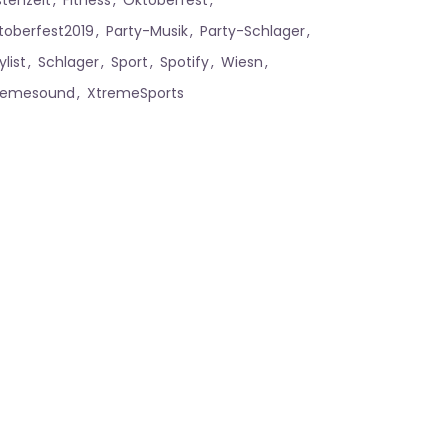
stenzeit
Fitness
Oktoberfest
toberfest2019
Party-Musik
Party-Schlager
ylist
Schlager
Sport
Spotify
Wiesn
remesound
XtremeSports