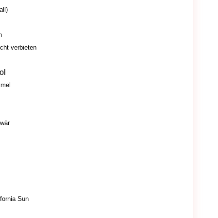
ll)
n
cht verbieten
ol
mmel
 wär
fornia Sun