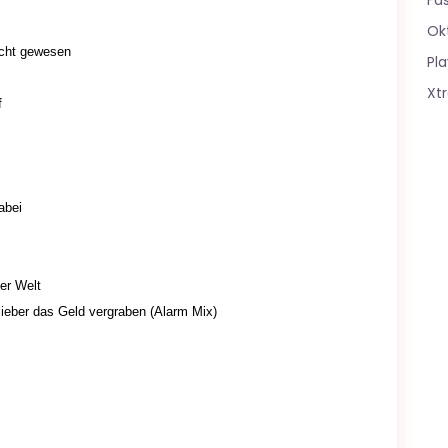
Fa
Ok
nicht gewesen
Pla
Xt
f
abei
der Welt
lieber das Geld vergraben (Alarm Mix)