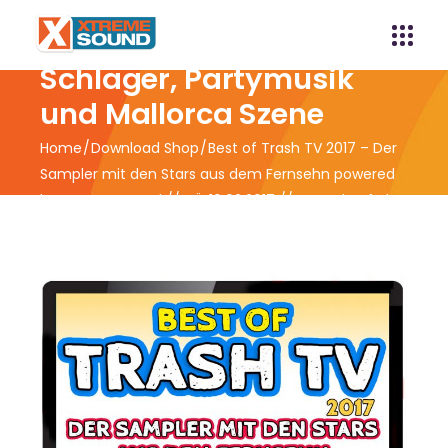
Xtreme Sound -
Schlager, Partymusik
und Mallorca Szene
Home
Download Shop
Best of Trash TV 2017 – Der
Sampler mit den Stars aus dem Fernsehn powered
by Xtreme Sound // VÖ 10.02.2017 // Vorverkauf ab
03.02.17