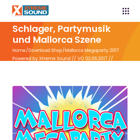
Xtreme Sound -
Schlager, Partymusik
und Mallorca Szene
Home
Download Shop
Mallorca Megaparty 2017
Powered by Xtreme Sound // VÖ 02.06.2017 //
Vorverkauf ab 26.05.2017