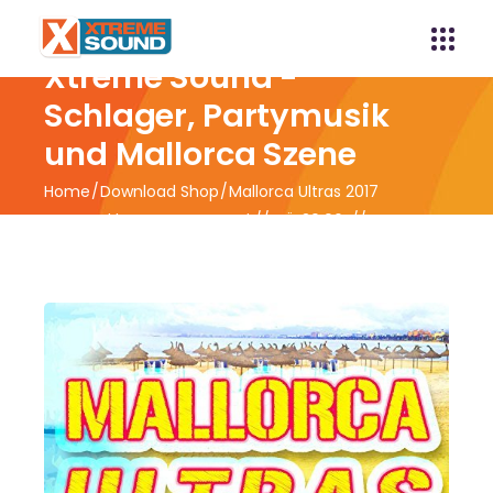
Xtreme Sound -
Schlager, Partymusik
und Mallorca Szene
Home
Download Shop
Mallorca Ultras 2017
powered by Xtreme Sound // VÖ 30.06. //