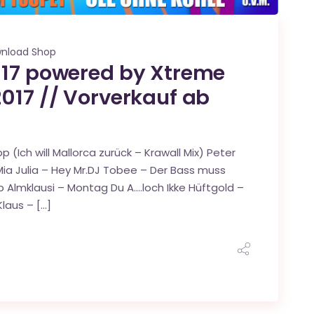
nload Shop
017 powered by Xtreme
017 // Vorverkauf ab
p (Ich will Mallorca zurück – Krawall Mix) Peter
ia Julia – Hey Mr.DJ Tobee – Der Bass muss
p Almklausi – Montag Du A….loch Ikke Hüftgold –
laus – […]