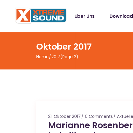
Singles
Über Uns
Download
Sampler
Spotify Play
Mallotze R
Singles
Oktober 2017
Sampler
Home
2017
(Page 2)
Spotify Play
Mallotze R
21. Oktober 2017
0 Comments
Aktuell
Marianne Rosenberg