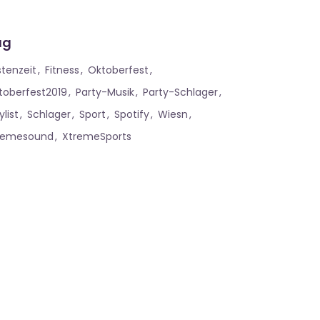
ag
stenzeit
Fitness
Oktoberfest
toberfest2019
Party-Musik
Party-Schlager
ylist
Schlager
Sport
Spotify
Wiesn
remesound
XtremeSports