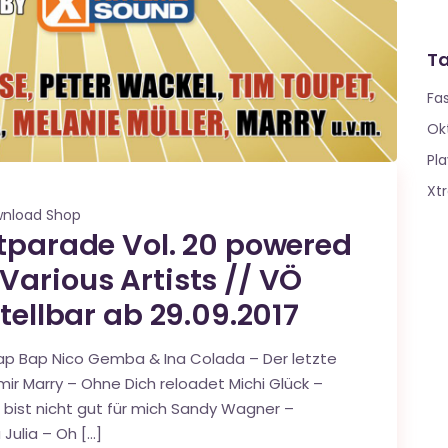
T
Fa
Ok
Pla
Xt
nload Shop
itparade Vol. 20 powered
Various Artists // VÖ
tellbar ab 29.09.2017
 Wap Bap Nico Gemba & Ina Colada – Der letzte
r Marry – Ohne Dich reloadet Michi Glück –
 bist nicht gut für mich Sandy Wagner –
Julia – Oh […]