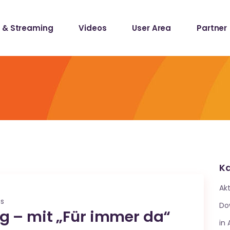
 & Streaming
Videos
User Area
Partner
lists
ecords
lists
ecords
Ka
Akt
es
Do
 – mit „Für immer da“
in 