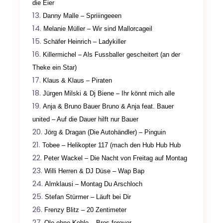
die Eier
Danny Malle – Spriiingeeen
Melanie Müller – Wir sind Mallorcageil
Schäfer Heinrich – Ladykiller
Killermichel – Als Fussballer gescheitert (an der
Theke ein Star)
Klaus & Klaus – Piraten
Jürgen Milski & Dj Biene – Ihr könnt mich alle
Anja & Bruno Bauer Bruno & Anja feat. Bauer
united – Auf die Dauer hilft nur Bauer
Jörg & Dragan (Die Autohändler)
– Pinguin
Tobee – Helikopter 117 (mach den Hub Hub Hub
Peter Wackel – Die Nacht von Freitag auf Montag
Willi Herren & DJ Düse – Wap Bap
Almklausi – Montag Du Arschloch
Stefan Stürmer – Läuft bei Dir
Frenzy Blitz – 20 Zentimeter
Ole ohne Kohle – Bros forever