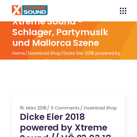
Xtreme Sound -
Schlager, Partymusik
und Mallorca Szene
Home
Download Shop
Dicke Eier 2018 powered by
Xtreme Sound // VÖ 23.03.18 // VVK ab 16.03.18
16. März 2018
0 Comments
Download Shop
Dicke Eier 2018
powered by Xtreme