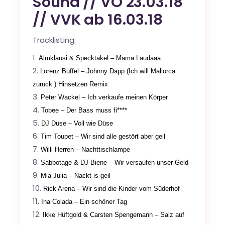
Sound // VÖ 23.03.18
// VVK ab 16.03.18
Tracklisting:
A
lmklausi & Specktakel – Mama Laudaaa
Lorenz Büffel – Johnny Däpp (Ich will Mallorca
zurück ) Hinsetzen Remix
Peter Wackel – Ich verkaufe meinen Körper
Tobee – Der Bass muss fi****
DJ Düse – Voll wie Düse
Tim Toupet – Wir sind alle gestört aber geil
Willi Herren – Nachttischlampe
Sabbotage & DJ Biene – Wir versaufen unser Geld
Mia Julia – Nackt is geil
Rick Arena – Wir sind die Kinder vom Süderhof
Ina Colada – Ein schöner Tag
Ikke Hüftgold & Carsten Spengemann – Salz auf