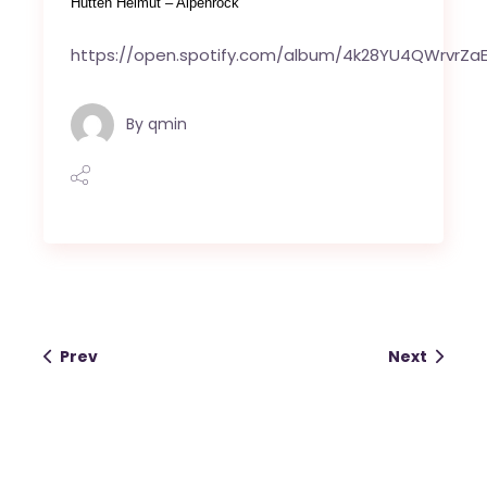
Hütten Helmut – Alpenrock
https://open.spotify.com/album/4k28YU4QWrvrZa
By
qmin
Prev
Next