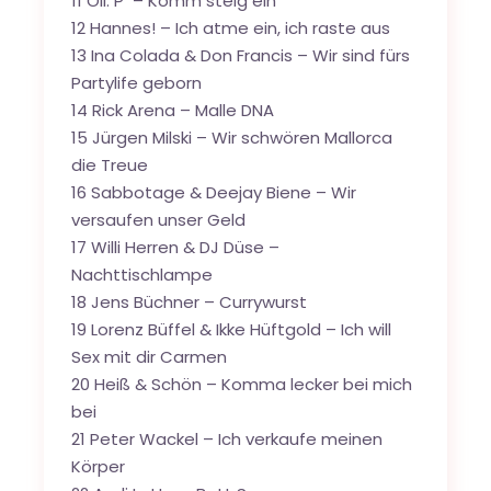
11 Oli. P – Komm steig ein
12 Hannes! – Ich atme ein, ich raste aus
13 Ina Colada & Don Francis – Wir sind fürs
Partylife geborn
14 Rick Arena – Malle DNA
15 Jürgen Milski – Wir schwören Mallorca
die Treue
16 Sabbotage & Deejay Biene – Wir
versaufen unser Geld
17 Willi Herren & DJ Düse –
Nachttischlampe
18 Jens Büchner – Currywurst
19 Lorenz Büffel & Ikke Hüftgold – Ich will
Sex mit dir Carmen
20 Heiß & Schön – Komma lecker bei mich
bei
21 Peter Wackel – Ich verkaufe meinen
Körper