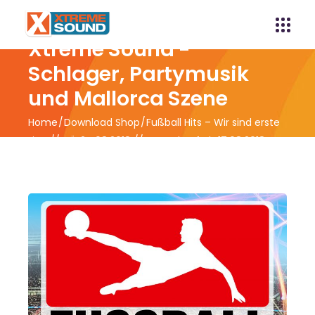
Xtreme Sound -
Schlager, Partymusik
und Mallorca Szene
Home
Download Shop
Fußball Hits – Wir sind erste
Liga // VÖ 24.08.2018 // Vorverkauf ab 17.08.2018