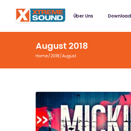
Singles
Über Uns
Download
Sampler
Spotify Play
Mallotze R
Singles
August 2018
Sampler
Home
2018
August
Spotify Play
Mallotze R