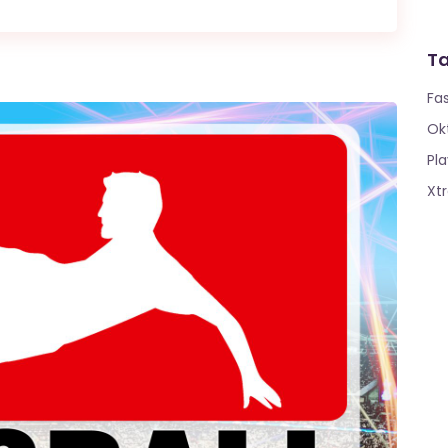
T
Fa
Ok
Pla
Xt