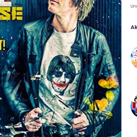
Un
Ak