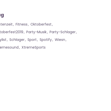
ag
stenzeit
Fitness
Oktoberfest
toberfest2019
Party-Musik
Party-Schlager
ylist
Schlager
Sport
Spotify
Wiesn
remesound
XtremeSports