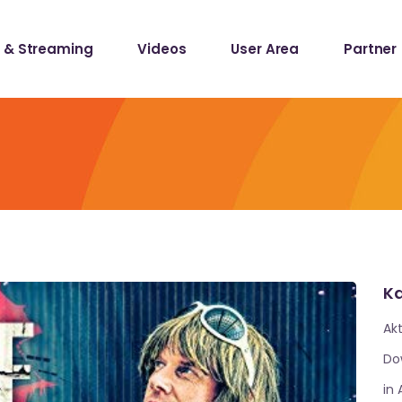
 & Streaming
Videos
User Area
Partner
lists
ecords
lists
ecords
Ka
Akt
Do
in 