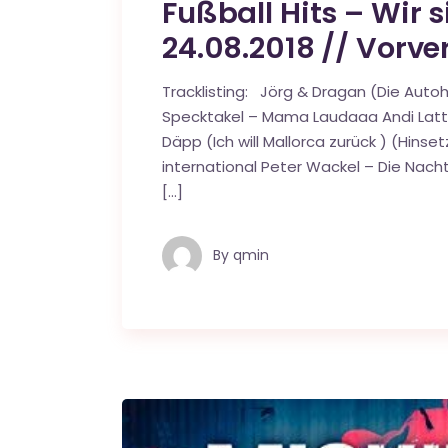
Fußball Hits – Wir s
24.08.2018 // Vorve
Tracklisting: Jörg & Dragan (Die Autoh
Specktakel – Mama Laudaaa Andi Latte
Däpp (Ich will Mallorca zurück ) (Hinse
international Peter Wackel – Die Nac
[…]
By
qmin