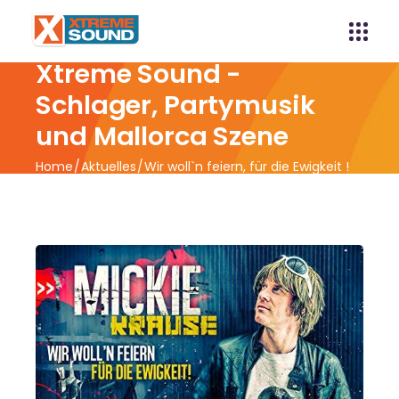
Xtreme Sound -
Schlager, Partymusik
und Mallorca Szene
Home
Aktuelles
Wir woll`n feiern, für die Ewigkeit !