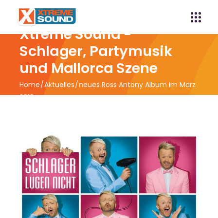
Xtreme Sound -
Schlager, Partymusik
und Mallorca Szene
Home
Aktuelles
neues Ross Antony Album im März
2019