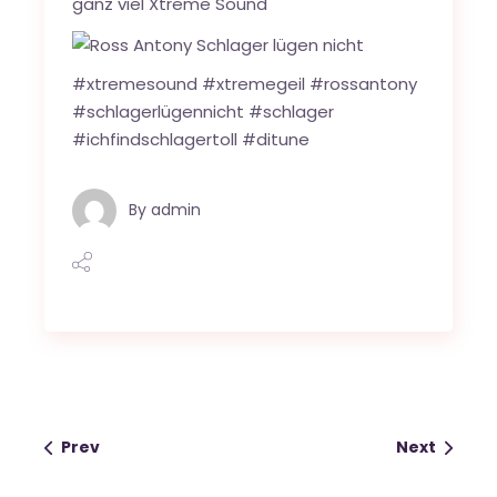
ganz viel Xtreme Sound
#
xtremes
ound
#
xtremegeil
#
rossantony
#
schlagerlügennicht
#
schlager
#
ichfindschlagertoll
#
ditune
By
admin
Prev
Next