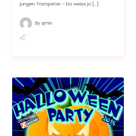
jungen Trompeter – Do weiss jo […]
By
qmin