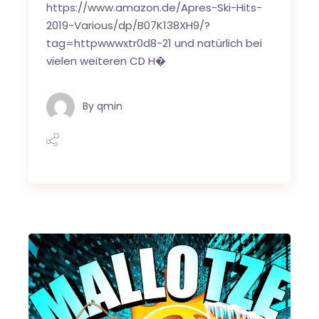
https://www.amazon.de/Apres-Ski-Hits-
2019-Various/dp/B07K138XH9/?
tag=httpwwwxtr0d8-21 und natürlich bei
vielen weiteren CD H�
By
qmin