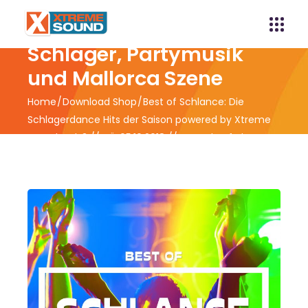
Xtreme Sound -
Schlager, Partymusik
und Mallorca Szene
Home
Download Shop
Best of Schlance: Die
Schlagerdance Hits der Saison powered by Xtreme
Sound, Vol. 3 // VÖ 05.10.2018 // Vorverkauf ab
28.09.2018