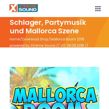
Xtreme Sound -
Schlager, Partymusik
und Mallorca Szene
Home
Download Shop
Mallorca Boom 2018
powered by Xtreme Sound // VÖ 28.09.2018 //
Vorverkauf ab 21.09.2018