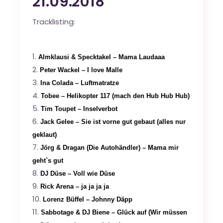
21.09.2018
Tracklisting:
Almklausi & Specktakel – Mama Laudaaa
Peter Wackel – I love Malle
Ina Colada – Luftmatratze
Tobee – Helikopter 117 (mach den Hub Hub Hub)
Tim Toupet – Inselverbot
Jack Gelee – Sie ist vorne gut gebaut (alles nur
geklaut)
Jörg & Dragan (Die Autohändler) – Mama mir
geht`s gut
DJ Düse – Voll wie Düse
Rick Arena – ja ja ja ja
Lorenz Büffel – Johnny Däpp
Sabbotage & DJ Biene – Glück auf (Wir müssen