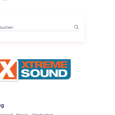
Search
for:
ag