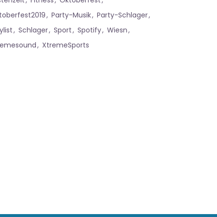
stenzeit
Fitness
Oktoberfest
toberfest2019
Party-Musik
Party-Schlager
ylist
Schlager
Sport
Spotify
Wiesn
remesound
XtremeSports