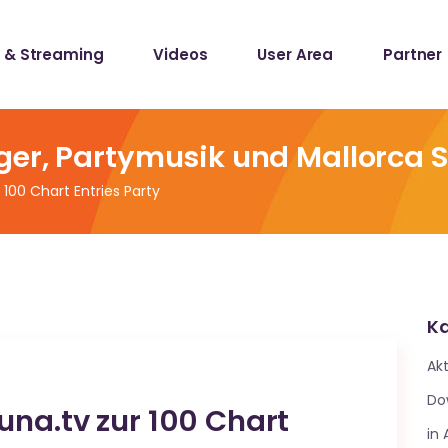
 & Streaming
Videos
User Area
Partner
lists
ecords
ger, Partymusik und Mallorca 
 100 Chart Entries Party
lists
ecords
Ka
Akt
Do
una.tv zur 100 Chart
in 