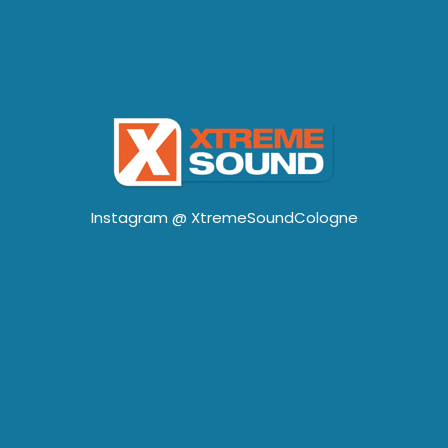
Instagram @
XtremeSoundCologne