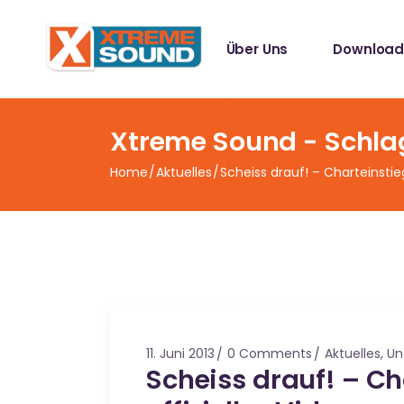
Singles
Über Uns
Download
Sampler
Spotify Play
Mallotze R
Singles
Xtreme Sound - Schla
Sampler
Home
Aktuelles
Scheiss drauf! – Charteinstieg
Spotify Play
Mallotze R
11. Juni 2013
0 Comments
Aktuelles
,
Un
Scheiss drauf! – Ch