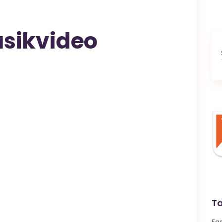
usikvideo
T