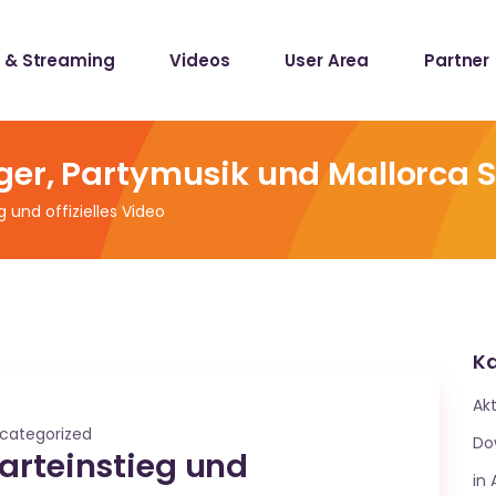
 & Streaming
Videos
User Area
Partner
lists
ecords
ger, Partymusik und Mallorca 
 und offizielles Video
lists
ecords
Ka
Akt
categorized
Do
arteinstieg und
in 