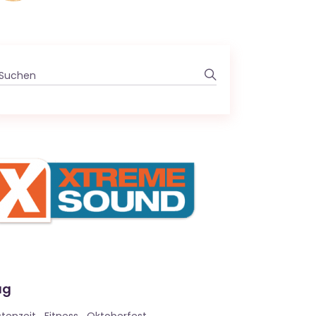
Search
for:
ag