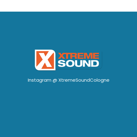
Instagram @
XtremeSoundCologne