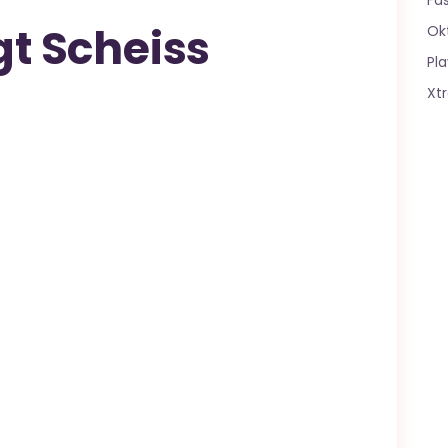
Fa
gt Scheiss
Ok
Pla
Xt