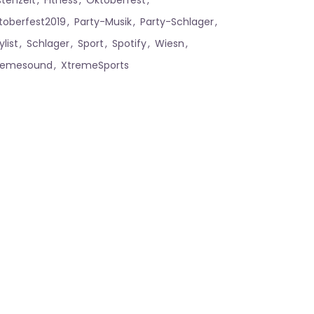
stenzeit
Fitness
Oktoberfest
toberfest2019
Party-Musik
Party-Schlager
ylist
Schlager
Sport
Spotify
Wiesn
remesound
XtremeSports