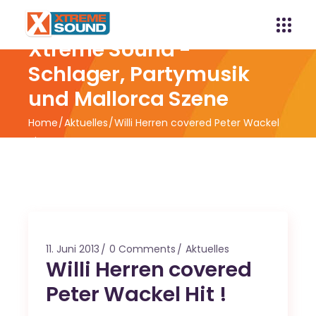
Xtreme Sound -
Schlager, Partymusik
und Mallorca Szene
Home
Aktuelles
Willi Herren covered Peter Wackel
Hit !
11. Juni 2013
0 Comments
Aktuelles
Willi Herren covered
Peter Wackel Hit !