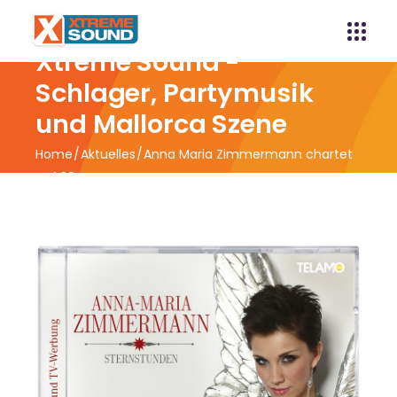
Xtreme Sound -
Schlager, Partymusik
und Mallorca Szene
Home
Aktuelles
Anna Maria Zimmermann chartet
auf 29 !