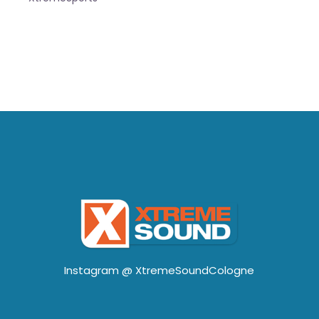
Instagram @
XtremeSoundCologne