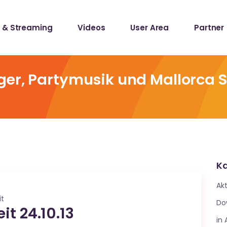
 & Streaming
Videos
User Area
Partner
lists
ecords
ger, Partymusik und Mallorca 
lists
ecords
Ka
Akt
it
Do
it 24.10.13
in 