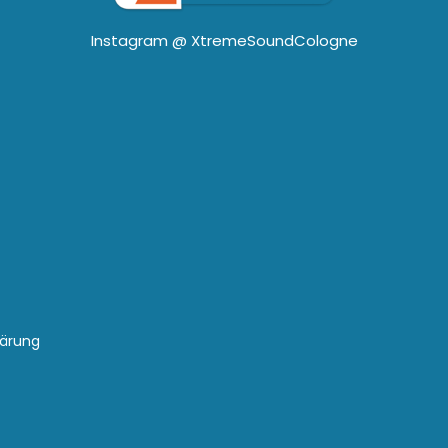
Instagram @
XtremeSoundCologne
lärung