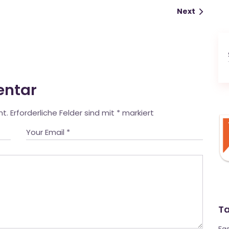
Next
entar
ht.
Erforderliche Felder sind mit
*
markiert
T