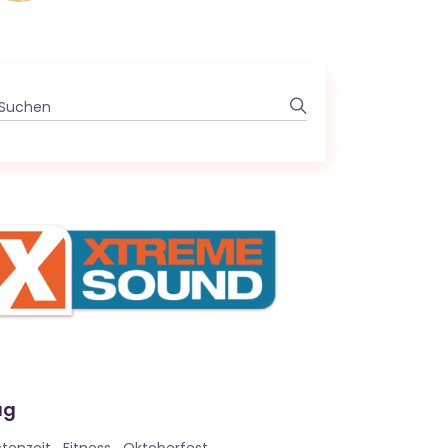
Search
for:
ag