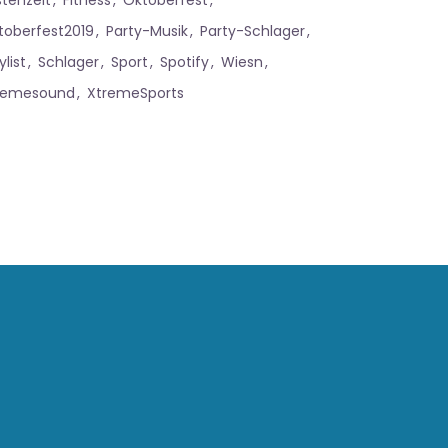
stenzeit
Fitness
Oktoberfest
toberfest2019
Party-Musik
Party-Schlager
ylist
Schlager
Sport
Spotify
Wiesn
remesound
XtremeSports