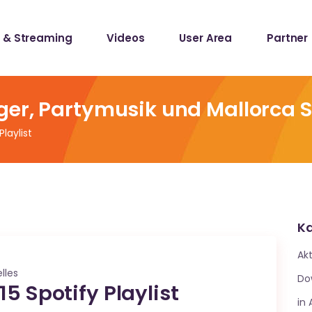
 & Streaming
Videos
User Area
Partner
lists
ecords
ger, Partymusik und Mallorca 
laylist
lists
ecords
Ka
Akt
lles
Do
5 Spotify Playlist
in 