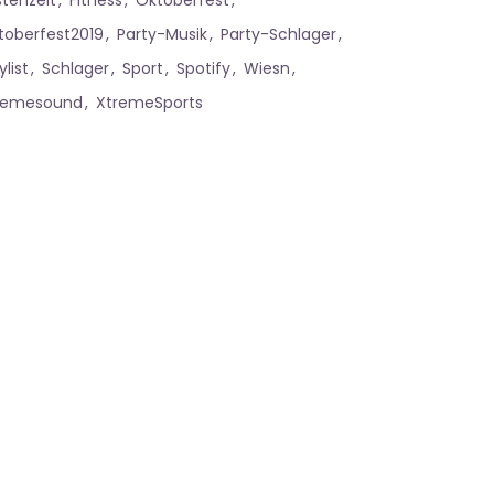
stenzeit
Fitness
Oktoberfest
toberfest2019
Party-Musik
Party-Schlager
ylist
Schlager
Sport
Spotify
Wiesn
remesound
XtremeSports