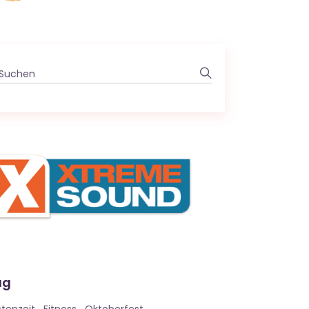
Search
for:
ag