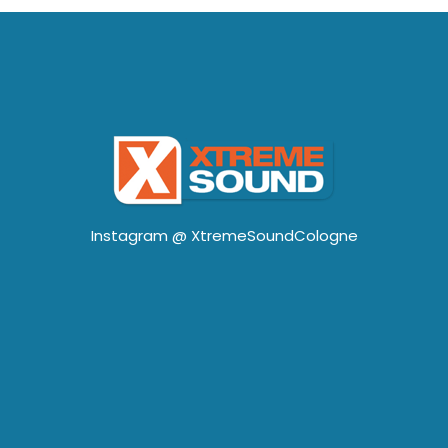
Instagram @
XtremeSoundCologne