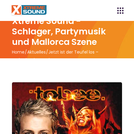
Xtreme Sound -
Schlager, Partymusik
und Mallorca Szene
Home
Aktuelles
Jetzt ist der Teufel los –
Weltrekordversuch