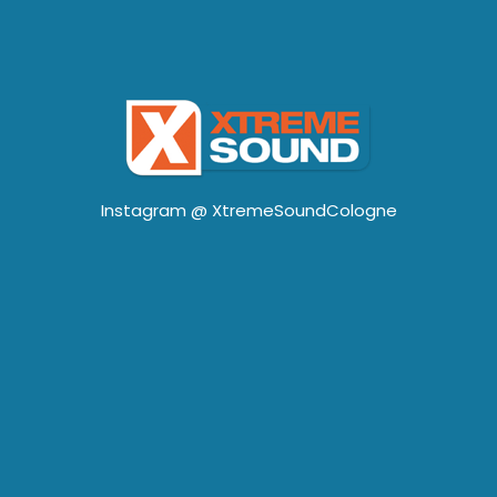
Instagram @
XtremeSoundCologne