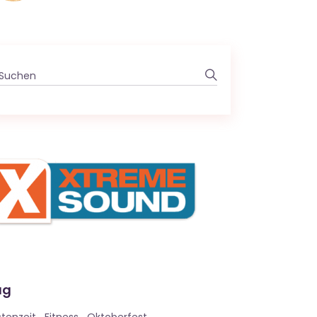
Search
for:
ag