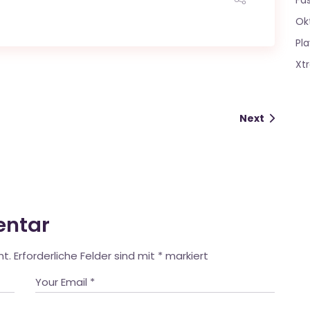
Fa
Ok
Pla
Xt
Next
entar
ht.
Erforderliche Felder sind mit
*
markiert