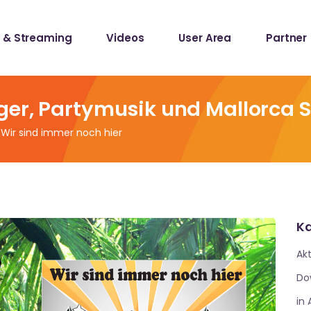
 & Streaming
Videos
User Area
Partner
lists
ecords
ger, Partymusik und Mallorca 
Wir sind immer noch hier
lists
ecords
Ka
Akt
Do
in 