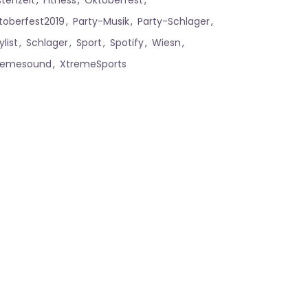
stenzeit
Fitness
Oktoberfest
toberfest2019
Party-Musik
Party-Schlager
ylist
Schlager
Sport
Spotify
Wiesn
remesound
XtremeSports