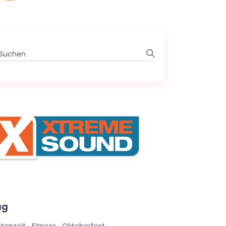
Search
for:
ag