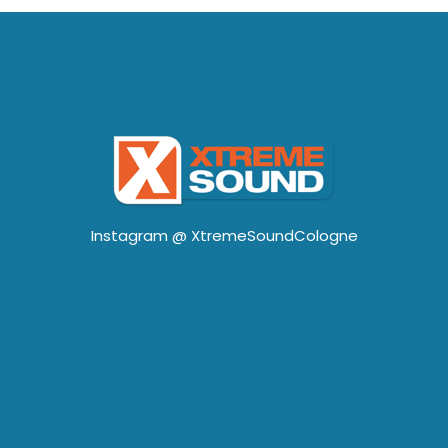
Instagram @
XtremeSoundCologne