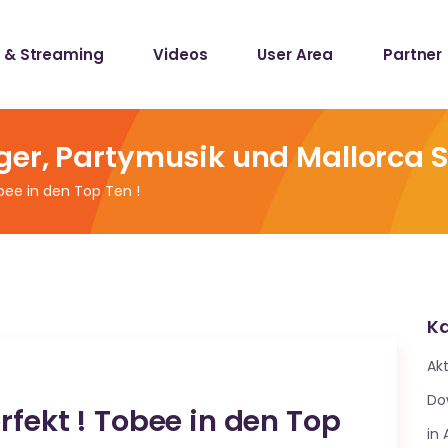
 & Streaming
Videos
User Area
Partner
lists
ecords
ger, Partymusik und Mallorca 
obee in den Top Ten !
lists
ecords
Ka
Akt
Do
rfekt ! Tobee in den Top
in 