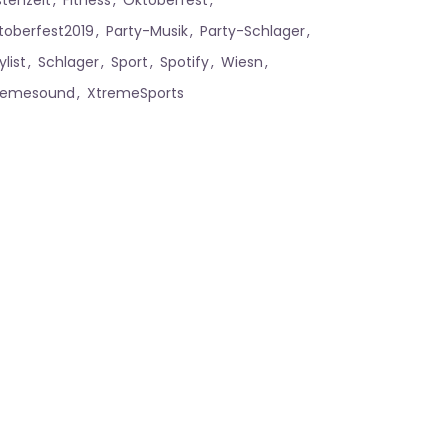
stenzeit
Fitness
Oktoberfest
toberfest2019
Party-Musik
Party-Schlager
ylist
Schlager
Sport
Spotify
Wiesn
remesound
XtremeSports