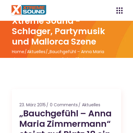
Xtreme Sound -
Schlager, Partymusik
und Mallorca Szene
Home
Aktuelles
„Bauchgefühl – Anna Maria
Zimmermann“ steigt auf Platz 18 ein !
23. März 2015
0 Comments
Aktuelles
„Bauchgefühl – Anna
Maria Zimmermann“