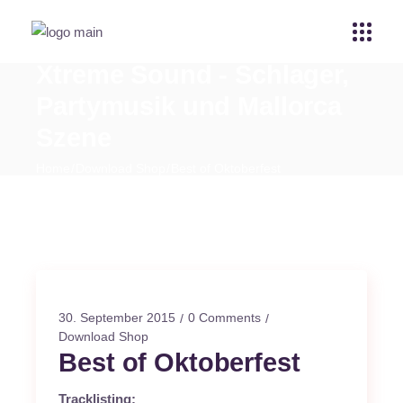
Xtreme Sound - Schlager,
Partymusik und Mallorca
Szene
Home
Download Shop
Best of Oktoberfest
30. September 2015
0 Comments
Download Shop
Best of Oktoberfest
Tracklisting: