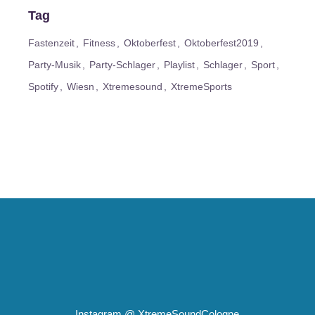
Tag
Fastenzeit
Fitness
Oktoberfest
Oktoberfest2019
Party-Musik
Party-Schlager
Playlist
Schlager
Sport
Spotify
Wiesn
Xtremesound
XtremeSports
Instagram @
XtremeSoundCologne