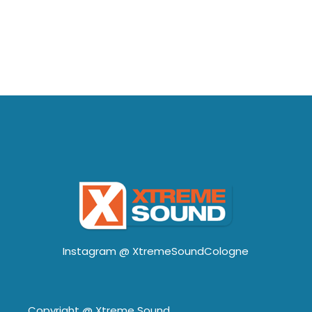
Instagram @
XtremeSoundCologne
Copyright @
Xtreme Sound