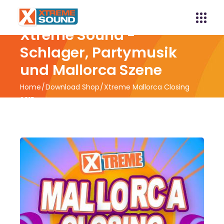
Xtreme Sound -
Schlager, Partymusik
und Mallorca Szene
Home
Download Shop
Xtreme Mallorca Closing
2015