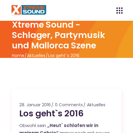
Xtreme Sound -
Schlager, Partymusik
und Mallorca Szene
Home
Aktuelles
Los geht`s 2016
28. Januar 2016
0 Comments
Aktuelles
Los geht`s 2016
Obwohl sein
„Heut´ schlafen wir in
meinem Cabrio“
immer noch mit neuen