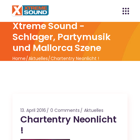
Xtreme Sound -
Schlager, Partymusik
und Mallorca Szene
Home
Aktuelles
Chartentry Neonlicht !
13. April 2016
0 Comments
Aktuelles
Chartentry Neonlicht
!