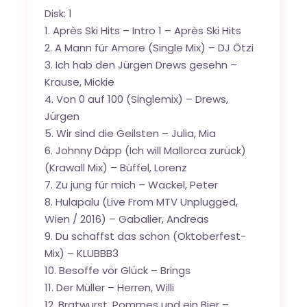
Disk: 1
1. Après Ski Hits – Intro 1 – Après Ski Hits
2. A Mann für Amore (Single Mix) – DJ Ötzi
3. Ich hab den Jürgen Drews gesehn –
Krause, Mickie
4. Von 0 auf 100 (Singlemix) – Drews,
Jürgen
5. Wir sind die Geilsten – Julia, Mia
6. Johnny Däpp (Ich will Mallorca zurück)
(Krawall Mix) – Büffel, Lorenz
7. Zu jung für mich – Wackel, Peter
8. Hulapalu (Live From MTV Unplugged,
Wien / 2016) – Gabalier, Andreas
9. Du schaffst das schon (Oktoberfest-
Mix) – KLUBBB3
10. Besoffe vör Glück – Brings
11. Der Müller – Herren, Willi
12. Bratwurst, Pommes und ein Bier –