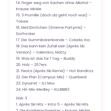
14. Finger weg von Sachen ohne Alkohol –
Krause, Mickie
15. 3 Promille (doch da geht noch was) –
Tobee
16. Mettbrötchen (Xtreme Partymix) –
Dorfrocker
17. Die Gummibärenbande – Colada, Ina
18. Das kann kein Zufall sein (Après Ski
Version) – Valentino, Matty
19. Was ist das für 1 Tag – Buddy
20. Holz – 257ers
21. Fiesta (Après Ski Remix) – Hot Banditoz
22. Der Plan (Campus-Mix) – Querbeat
23. Dynamit – DJ Mox
24. Hit-Mix-Medley – KLUBBB3
Disk: 3
1. Après Ski Hits – Intro 5 – Après Ski Hits
2. Die Krankenschwester – Krause, Mickie