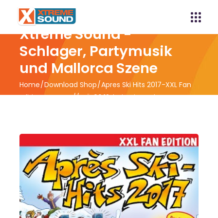
Xtreme Sound -
Schlager, Partymusik
und Mallorca Szene
Home
Download Shop
Apres Ski Hits 2017-XXL Fan
Edition Box-Set // VÖ 09.12. bei Universal