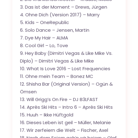
3. Das ist der Moment – Drews, Jürgen
4. Ohne Dich (Version 2017) – Marry
5. Kids – OneRepublic
6. Solo Dance – Jensen, Martin
7. Dye My Hair – ALMA
8. Cool Girl – Lo, Tove
9. Hey Baby (Dimitri Vegas & Like Mike Vs.
Diplo) – Dimitri Vegas & Like Mike
10. What Is Love 2016 – Lost Frequencies
11. Ohne mein Team – Bonez MC
12. Shisha Bar (Original Version) – Ogün &
Ömsen
13. Will Grigg’s On Fire – DJ B3LFAST
14. Après Ski Hits – Intro 6 – Après Ski Hits
15. Huuh – Ikke Hüftgold
16. Dieses Leben ist geil – Müller, Melanie
17. Wir zerfeiern die Welt – Fischer, Axel
18. Nach dem Feiern geh’n wir heiern – Olaf