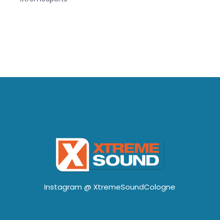
Instagram @
XtremeSoundCologne