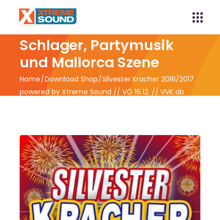
Xtreme Sound -
Schlager, Partymusik
und Mallorca Szene
Home
Download Shop
Silvester Kracher 2016/2017
powered by Xtreme Sound // VÖ 16.12. // VVK ab
09.12.