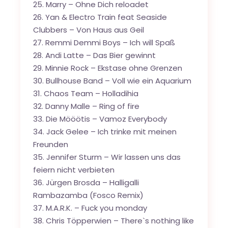
25. Marry – Ohne Dich reloadet
26. Yan & Electro Train feat Seaside
Clubbers – Von Haus aus Geil
27. Remmi Demmi Boys – Ich will Spaß
28. Andi Latte – Das Bier gewinnt
29. Minnie Rock – Ekstase ohne Grenzen
30. Bullhouse Band – Voll wie ein Aquarium
31. Chaos Team – Holladihia
32. Danny Malle – Ring of fire
33. Die Mööötis – Vamoz Everybody
34. Jack Gelee – Ich trinke mit meinen
Freunden
35. Jennifer Sturm – Wir lassen uns das
feiern nicht verbieten
36. Jürgen Brosda – Halligalli
Rambazamba (Fosco Remix)
37. M.A.R.K. – Fuck you monday
38. Chris Töpperwien – There`s nothing like