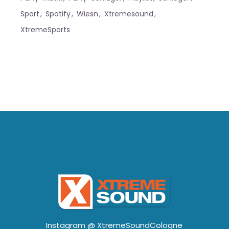
Sport
Spotify
Wiesn
Xtremesound
XtremeSports
Instagram @
XtremeSoundCologne