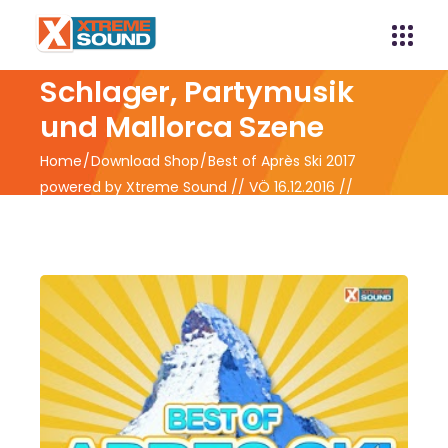
Xtreme Sound -
Schlager, Partymusik
und Mallorca Szene
Home
Download Shop
Best of Après Ski 2017
powered by Xtreme Sound // VÖ 16.12.2016 //
Vorverkauf ab 09.12.2016