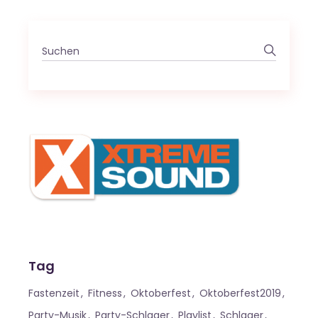
Search
for:
Tag
Fastenzeit
Fitness
Oktoberfest
Oktoberfest2019
Party-Musik
Party-Schlager
Playlist
Schlager