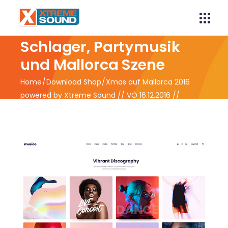
Xtreme Sound -
Schlager, Partymusik
und Mallorca Szene
Home
Download Shop
Xmas auf Mallorca 2016
powered by Xtreme Sound // VÖ 16.12.2016 //
Vorverkauf ab 09.12.2016